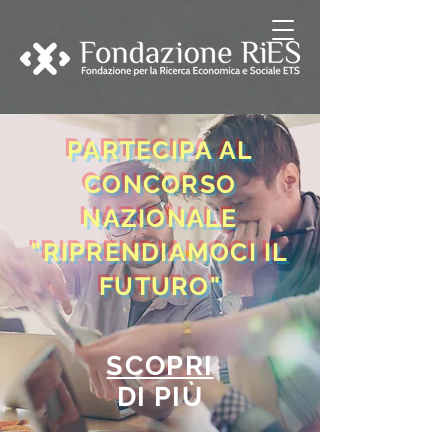
PARTECIPA AL
CONCORSO
NAZIONALE
"RIPRENDIAMOCI IL
FUTURO"
SCOPRI
DI PIÙ