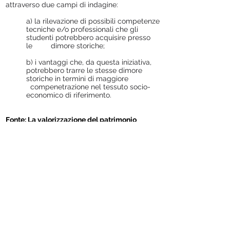
attraverso due campi di indagine:
a) la rilevazione di possibili competenze
tecniche e/o professionali che gli
studenti potrebbero acquisire presso
le dimore storiche;
b) i vantaggi che, da questa iniziativa,
potrebbero trarre le stesse dimore
storiche in termini di maggiore
compenetrazione nel tessuto socio-
economico di riferimento.
Fonte:
La valorizzazione del patrimonio
culturale dell’ADSI attraverso percorsi di
alternanza scuola-lavoro
,
in Amministrazione
in Cammino.
Fonte: Laboratorio Erasmus+ “Cantieri
d’Europa”, 2016